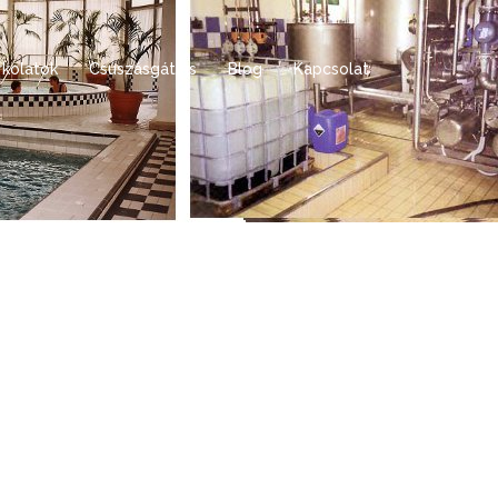
rkolatok
Csúszásgátlás
Blog
Kapcsolat