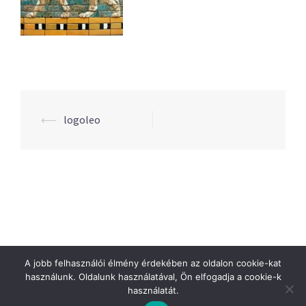
Post
⟵
logoleo
navigation
A jobb felhasználói élmény érdekében az oldalon cookie-kat
használunk. Oldalunk használatával, Ön elfogadja a cookie-k
használatát.