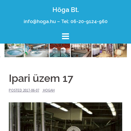
Skip
Höga Bt.
to
content
info@hoga.hu – Tel: 06-20-9124-960
Ipari üzem 17
POSTED
2017-06-07
HOGAH