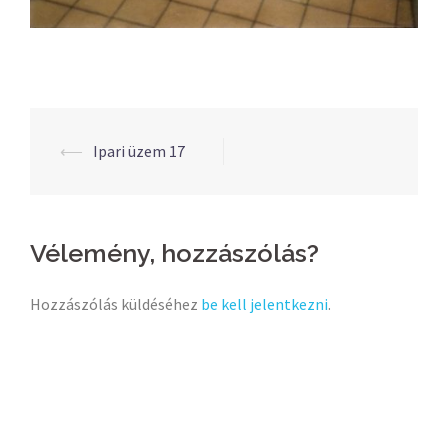
Post
⟵
Ipari üzem 17
navigation
Vélemény, hozzászólás?
Hozzászólás küldéséhez
be kell jelentkezni
.