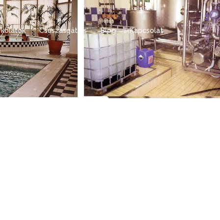
rkolatok
Csúszásgátlás
Blog
Kapcsolat