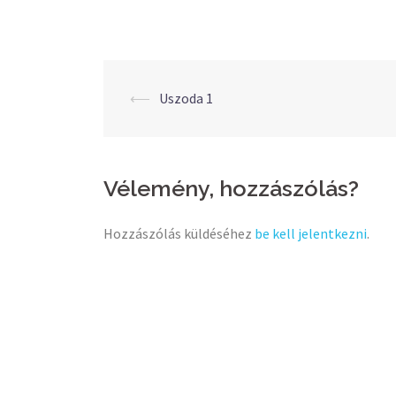
Post
⟵
Uszoda 1
navigation
Vélemény, hozzászólás?
Hozzászólás küldéséhez
be kell jelentkezni
.