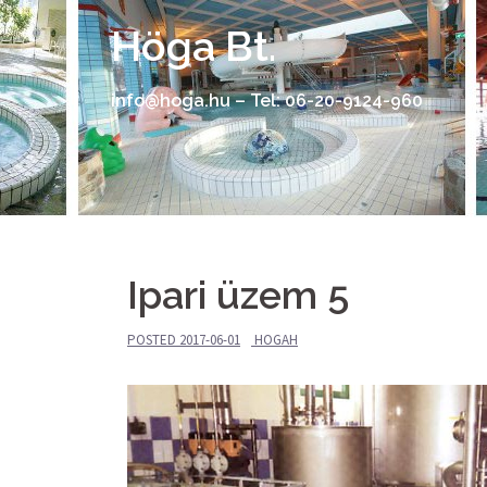
Skip
Höga Bt.
to
content
info@hoga.hu – Tel: 06-20-9124-960
Ipari üzem 5
POSTED
2017-06-01
HOGAH