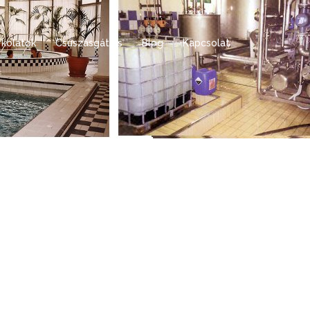
rkolatok
Csúszásgátlás
Blog
Kapcsolat